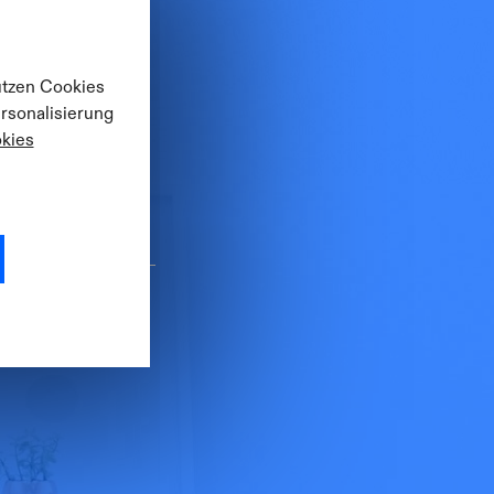
utzen Cookies
ersonalisierung
kies
u öffnen.
gistrierung