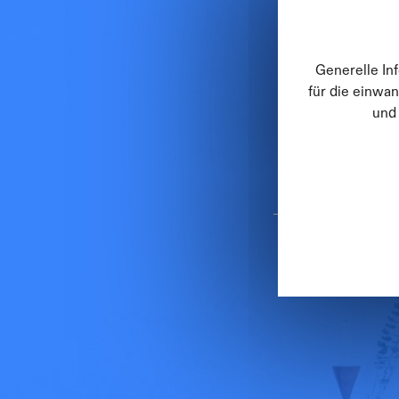
Generelle In
für die einwan
und
Sie sind
Starts